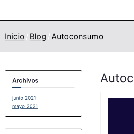
Saltar
al
ESIDIN Business & Eng
ESIDIN Business & Engineering School
contenido
Inicio
Blog
Autoconsumo
Auto
Archivos
junio 2021
mayo 2021